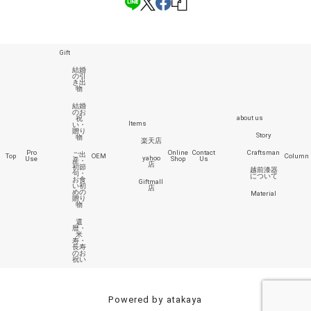
Gift
結婚
の引
き出
物
結婚
のお
about us
祝
Items
い・
贈り
Story
物
楽天店
Pro
Online
Contact
Craftsman
ご出
Top
OEM
Column
yahoo
Use
Shop
Us
産・
店
初節
越前漆器
句・
について
お食
Giftmall
い初
店
めの
Material
贈り
物
還
暦・
米
寿・
長寿
のお
祝い
Powered by atakaya