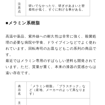
注
研いでなかったり、研ぎがあまいと密
意
着性が低く、すぐに剥げる事がある。
点
■メラミン系樹脂
高温や薬品、紫外線への耐久性は非常に強く、殺菌処
理の必要な病院や学食、ドライブインなどでよく使わ
れています。回転寿司のお皿などもこの系列の商品で
す。
最近ではメラミン専用のすばらしい塗料も開発されて
います。ただ、質量が重く、本来の漆器の質感からは
遠い存在です。
表
「メラミン樹脂」「プラスチック」な
示
ど（産地、メーカーのよって異なりま
名
す）
主