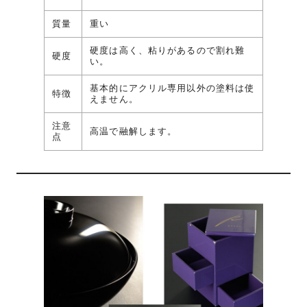
質量
重い
硬度は高く、粘りがあるので割れ難
硬度
い。
基本的にアクリル専用以外の塗料は使
特徴
えません。
注意
高温で融解します。
点