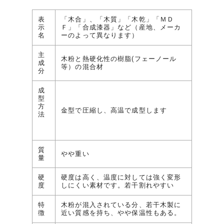
表
「木合」、「木質」「木乾」「ＭＤ
示
Ｆ」「合成漆器」など（産地、メーカ
名
ーのよって異なります）
主
木粉と熱硬化性の樹脂(フェーノール
成
等）の混合材
分
成
型
方
金型で圧縮し、高温で成型します
法
質
やや重い
量
硬
硬度は高く、温度に対しては強く変形
度
しにくい素材です。若干割れやすい
特
木粉が混入されている分、若干木製に
徴
近い質感を持ち、やや保温性もある。