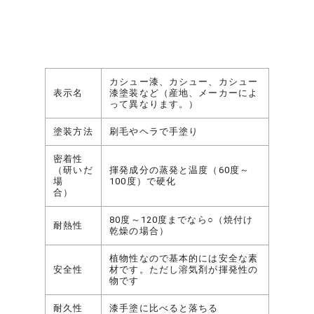
カシュー漆、カシュー、カシュー
表示名
漆塗装など（産地、メーカーによ
って異なります。）
塗装方法
刷毛やヘラで手塗り
密着性
（研いだ
揮発成分の蒸発と温度（60度～
場
100度）で硬化
合）
80度～120度までなら○（焼付け
耐熱性
乾燥の場合）
植物性なので基本的には安全な素
安全性
材です。ただし溶気剤が揮発性の
物です
耐久性
漆手塗に比べると落ちる