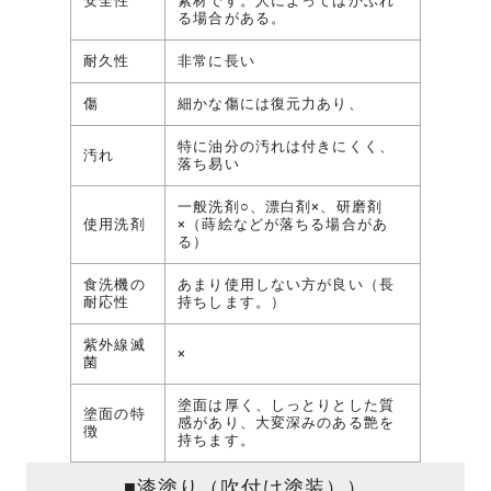
安全性
素材です。人によってはかぶれ
る場合がある。
耐久性
非常に長い
傷
細かな傷には復元力あり、
特に油分の汚れは付きにくく、
汚れ
落ち易い
一般洗剤○、漂白剤×、研磨剤
使用洗剤
×（蒔絵などが落ちる場合があ
る）
食洗機の
あまり使用しない方が良い（長
耐応性
持ちします。）
紫外線滅
×
菌
塗面は厚く、しっとりとした質
塗面の特
感があり、大変深みのある艶を
徴
持ちます。
■漆塗り（吹付け塗装））