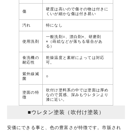
硬度は高いので傷その物は付きに
傷
くいが細かな傷は付き易い
汚れ
特になし
一般洗剤○、漂白剤×、研磨剤
使用洗剤
×（蒔絵などが落ちる場合があ
る）
食洗機の
乾燥温度と素材によっては対応
耐応性
可。
紫外線滅
○
菌
吹付け塗料系の中では塗面は厚め
塗面の特
なので質感、深みもウレタンより
徴
漆に近い。
■ウレタン塗装（吹付け塗装）
安価にできる事と、色の豊富さが特徴です。市販され