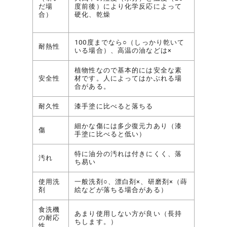
だ場
度前後）により化学反応によって
合）
硬化、乾燥
100度までなら○（しっかり乾いて
耐熱性
いる場合）、高温の油などは×
植物性なので基本的には安全な素
安全性
材です。人によってはかぶれる場
合がある。
耐久性
漆手塗に比べると落ちる
細かな傷には多少復元力あり（漆
傷
手塗に比べると低い）
特に油分の汚れは付きにくく、落
汚れ
ち易い
使用洗
一般洗剤○、漂白剤×、研磨剤×（蒔
剤
絵などが落ちる場合がある）
食洗機
あまり使用しない方が良い（長持
の耐応
ちします。）
性