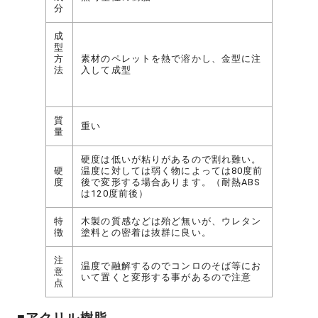
分
成
型
方
素材のペレットを熱で溶かし、金型に注
法
入して成型
質
重い
量
硬度は低いが粘りがあるので割れ難い。
硬
温度に対しては弱く物によっては80度前
度
後で変形する場合あります。（耐熱ABS
は120度前後）
特
木製の質感などは殆ど無いが、ウレタン
徴
塗料との密着は抜群に良い。
注
温度で融解するのでコンロのそば等にお
意
いて置くと変形する事があるので注意
点