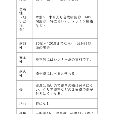
密着
性
（研
木製○、木粉入り合成樹脂◎、ABS
いだ
樹脂◎（特に良い）、メラミン樹脂
場
など○
合）
耐熱
80度～120度までなら○（焼付け乾
性
燥の場合）
安全
基本的にはシンナー系の塗料です。
性
耐久
漆手塗に比べると落ちる
性
硬度は高いので傷その物は付きにく
傷
い。クリア塗料などの２回塗で傷が
付きにくくなる。
汚れ
特になし
使用
一般洗剤○、漂白剤、研磨剤×（物に