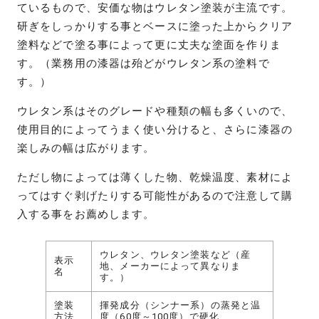
ているもので、安価な物はウレタン塗装が主流です。
研ぎをしっかりする事とベースに塗った上からクリア
塗料などで塗る事によって更に丈夫な塗面を作りま
す。（業務用の漆器は殆どがウレタン系の塗料で
す。）
ウレタン系はそのグレードや種類の幅も多くいので、
使用目的によってうまく使い分けると、さらに漆器の
楽しみの幅は広がります。
ただし物によっては薄くした物、乾燥温度、素材によ
ってはすぐ剥げたりする可能性があるので注意して購
入する事をお薦めします。
ウレタン、ウレタン塗装など（産
表示
地、メーカーによって異なりま
名
す。）
塗装
揮発成分（シンナー系）の蒸発と温
方法
度（60度～100度）で硬化