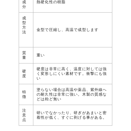
成
熱硬化性の樹脂
分
成
型
方
金型で圧縮し、高温で成型します
法
質
重い
量
硬度は非常に高く、温度に対しては強
硬
く変形しにくい素材です。衝撃にも強
度
い
塗らない場合は高温や薬品、紫外線へ
特
の耐久性は非常に強い。木製の質感な
徴
どは殆ど無い
注
研いでなかったり、研ぎがあまいと密
意
着性が低く、すぐに剥げる事がある。
点