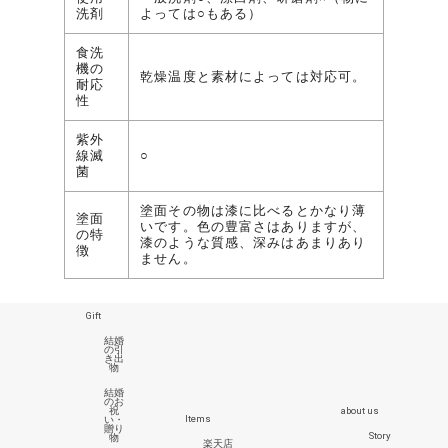
洗剤
よっては○もある）
食洗
機の
乾燥温度と素材によっては対応可。
耐応
性
紫外
線滅
○
菌
塗面その物は漆に比べるとかなり薄
塗面
いです。色の豊富さはありますが、
の特
漆のような質感、深みはあまりあり
徴
ません。
Gift
結婚
の引
き出
物
結婚
のお
about us
祝
Items
い・
贈り
Story
物
楽天店