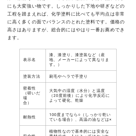
にも大変強い物です。しっかりした下地や研ぎなどの
工程を踏まえれば、化学塗料に比べても平均点は非常
に高く多くの面でバランスのとれた塗料です。価格の
高さはありますが、総合的にはやはり一番お薦めでき
ます。
漆、漆塗り、漆塗装など（産
表示名
地、メーカーによって異なりま
す。）
塗装方法
刷毛やヘラで手塗り
密着性
大気中の湿度（水分）と温度
（研いだ
（20度前後）により化学反応に
場
よって硬化、乾燥
合）
100度までなら○（しっかり乾い
耐熱性
ている場合）、高温の油などは×
植物性なので基本的には安全な