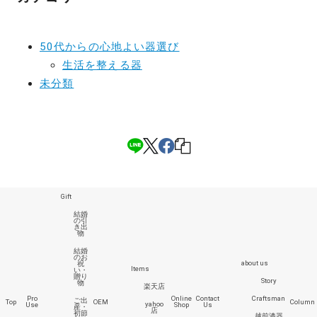
50代からの心地よい器選び
生活を整える器
未分類
Gift
結婚
の引
き出
物
結婚
のお
about us
祝
Items
い・
贈り
Story
物
楽天店
Pro
Online
Contact
Craftsman
ご出
Top
OEM
Column
yahoo
Use
Shop
Us
産・
店
初節
越前漆器